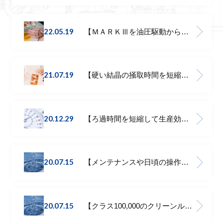
22.05.19
【ＭＡＲＫⅢを油圧駆動からインバータ駆動へ！◎生産スケジュール短縮◎】MARKⅢβ
21.07.19
【硬い結晶の掻取時間を短縮したい】MARKⅢβ
20.12.29
【ろ過時間を短縮して生産効率を上げたい】MARKⅢβ
20.07.15
【メンテナンスや日頃の操作を行いやすくしたい】MARKⅢβ
20.07.15
【クラス100,000のクリーンルームで使いたい】MARKⅢβ