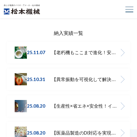
納入実績一覧
25.11.07
【老朽機もここまで進化！安全性・清潔性を追求した更新事例】MarkⅢβ
25.10.31
【異常振動を可視化して解決！遠心分離機の稼働安定化事例】MARKⅢβ
25.08.20
【生産性×省エネ×安全性！インバーター駆動化の実力とは】MARKⅢβ
25.08.20
【医薬品製造のDI対応を実現！監査証跡機能付き 全自動底部排出型遠心分離機 】MARKⅢβ