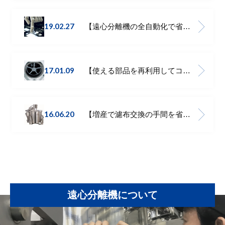
19.02.27
【遠心分離機の全自動化で省人化をしたい】MARKⅢβ
17.01.09
【使える部品を再利用してコストダウン】MARKⅢβ
16.06.20
【増産で濾布交換の手間を省きたい】MARKⅢβ
遠心分離機について