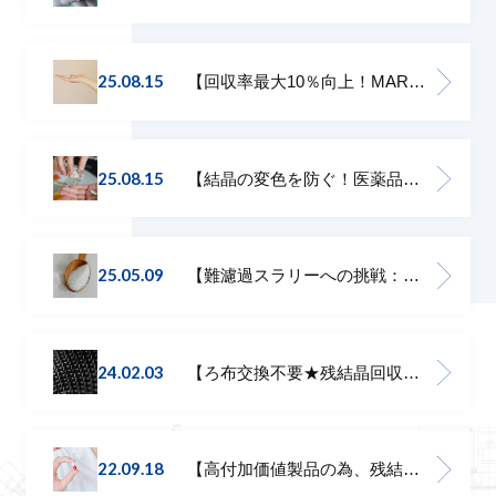
25.08.15
【回収率最大10％向上！MARKⅢ型遠心分離機の性能改善ポイント3選】MARKⅢβ
25.08.15
【結晶の変色を防ぐ！医薬品製造の品質維持に貢献する冷却遠心分離機】MARKⅢβ
25.05.09
【難濾過スラリーへの挑戦：ケーキ厚と濾過速度の課題をスキミング装置で解決！】MARKⅢβ
24.02.03
【ろ布交換不要★残結晶回収にもうってつけ！焼結金属】MARKⅢβ
22.09.18
【高付加価値製品の為、残結晶を可能な限り回収したい】MARKⅢβ