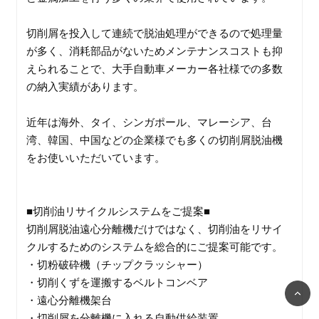
切削屑を投入して連続で脱油処理ができるので処理量
が多く、消耗部品がないためメンテナンスコストも抑
えられることで、大手自動車メーカー各社様での多数
の納入実績があります。
近年は海外、タイ、シンガポール、マレーシア、台
湾、韓国、中国などの企業様でも多くの切削屑脱油機
をお使いいただいています。
■切削油リサイクルシステムをご提案■
切削屑脱油遠心分離機だけではなく、切削油をリサイ
クルするためのシステムを総合的にご提案可能です。
・切粉破砕機（チップクラッシャー）
・切削くずを運搬するベルトコンベア
・遠心分離機架台
・切削屑を分離機に入れる自動供給装置