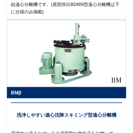
結遠心分離機です。(底部排出BDMN型遠心分離機は下
に仕様のみ掲載)
BMβ
洗浄しやすい遠心沈降スキミング型遠心分離機