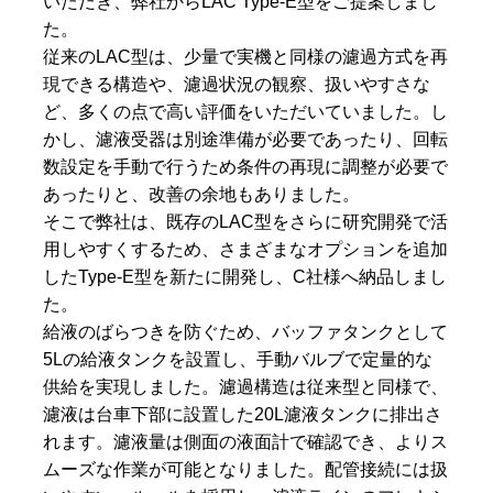
いただき、弊社からLAC Type-E型をご提案しまし
た。
従来のLAC型は、少量で実機と同様の濾過方式を再
現できる構造や、濾過状況の観察、扱いやすさな
ど、多くの点で高い評価をいただいていました。し
かし、濾液受器は別途準備が必要であったり、回転
数設定を手動で行うため条件の再現に調整が必要で
あったりと、改善の余地もありました。
そこで弊社は、既存のLAC型をさらに研究開発で活
用しやすくするため、さまざまなオプションを追加
したType-E型を新たに開発し、C社様へ納品しまし
た。
給液のばらつきを防ぐため、バッファタンクとして
5Lの給液タンクを設置し、手動バルブで定量的な
供給を実現しました。濾過構造は従来型と同様で、
濾液は台車下部に設置した20L濾液タンクに排出さ
れます。濾液量は側面の液面計で確認でき、よりス
ムーズな作業が可能となりました。配管接続には扱