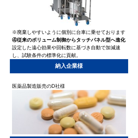
※廃棄しやすいように個別に台車に乗せております
④従来のボリューム制御からタッチパネル型へ進化
設定した遠心効果や回転数に基づき自動で加減速
し、試験条件の標準化に貢献。
納入企業様
医薬品製造販売のD社様