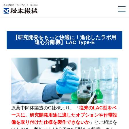
【研究開発をもっと快適に！進化したラボ用
遠心分離機】LAC Type-E
原薬中間体製造のC社様より、「
従来のLAC型をベ
ースに、研究開発用途に適したオプションや付帯設
備を取り付けた仕様を製作できないか
」とご相談を