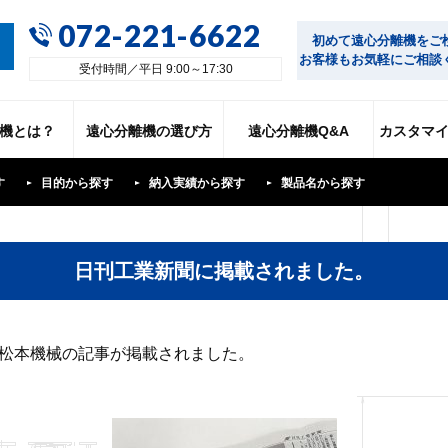
072-221-6622
初めて遠心分離機をご
お客様もお気軽にご相談
受付時間／平日 9:00～17:30
機とは？
遠心分離機の選び方
遠心分離機Q&A
カスタマ
す
目的から探す
納入実績から探す
製品名から探す
日刊工業新聞に掲載されました。
当社、松本機械の記事が掲載されました。